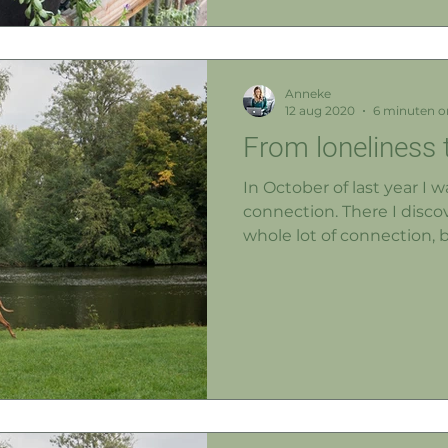
Anneke
12 aug 2020
6 minuten o
From loneliness 
In October of last year I w
connection. There I disco
whole lot of connection, b