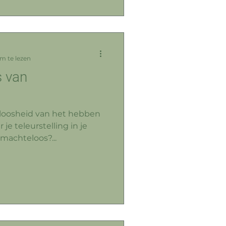
m te lezen
s van
eloosheid van het hebben
je teleurstelling in je
 machteloos?...