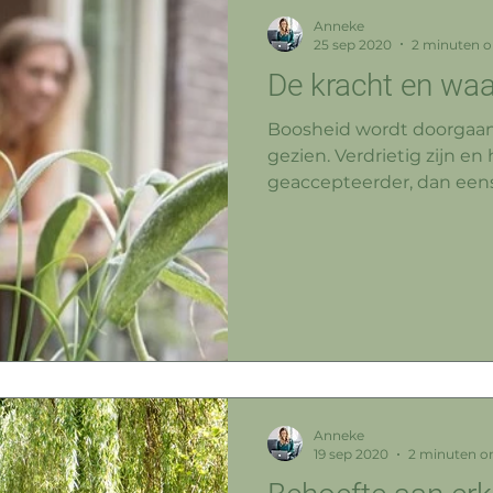
Anneke
25 sep 2020
2 minuten o
De kracht en waa
Boosheid wordt doorgaans niet a
gezien. Verdrietig zijn en 
geaccep
Anneke
19 sep 2020
2 minuten o