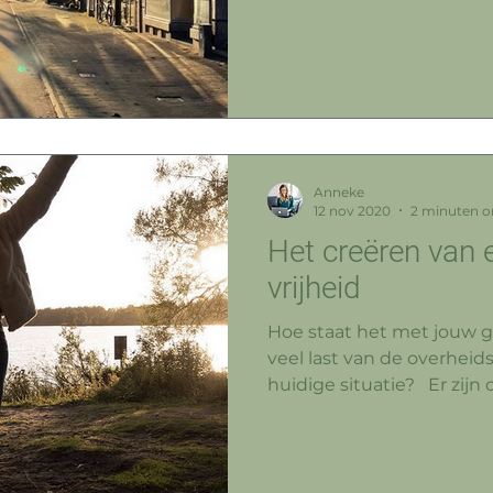
Anneke
12 nov 2020
2 minuten o
Het creëren van 
vrijheid
Hoe staat het met jouw ge
veel last van de overhei
huidige situatie? ⁠ ⁠ Er zijn o