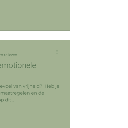
m te lezen
emotionele
voel van vrijheid? ⁠ Heb je
dsmaatregelen en de
p dit...