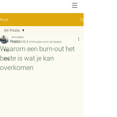
Post
All Posts
Anneke
All Posts
11 jul 2019
3 minuten om te lezen
Waarom een burn-out het
NL
beste is wat je kan
EN
overkomen