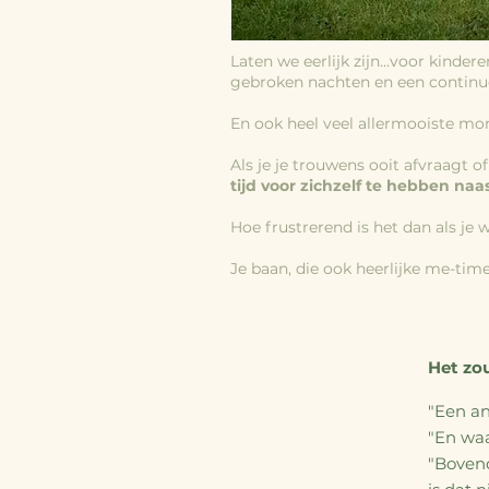
Laten
we eerlijk zijn...voor kinde
gebroken nachten en een continu
En ook heel veel a
llermooiste mome
Als je je trouwens ooit afvraagt o
tijd voor zichzelf te hebben na
Hoe frustrerend is het dan als je 
Je baan, die ook heerlijke me-tim
Het zo
"Een an
"En waa
"Bovend