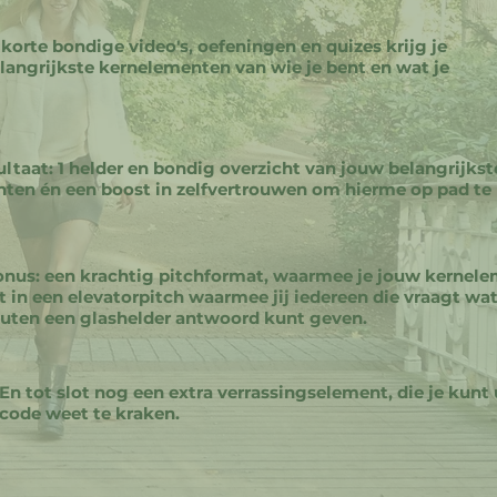
korte bondige video's, oefeningen en quizes krijg je
belangrijkste kernelementen van wie je bent en wat je
ultaat: 1 helder en bondig overzicht van jouw belangrijkst
ten én een boost in zelfvertrouwen om hierme op pad te
onus: een krachtig pitchformat, waarmee je jouw kernel
 in een elevatorpitch waarmee jij iedereen die vraagt wat
uten een glashelder antwoord kunt geven.
En tot slot nog een extra verrassingselement, die je kunt 
code weet te kraken.