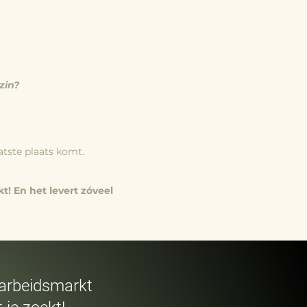
zin?
atste plaats komt.
t! En het levert zóveel
 arbeidsmarkt