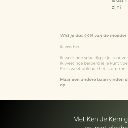
is dat 
zijn?"
Wist je dat 44% van de moeder h
Ik ken het!
Ik weet hoe schuldig je je kunt voe
Ik weet hoe beroerd je je kunt vo
En ik weet ook hoe het is om met 
Maar een andere baan vinden die 
op.
Met Ken Je Kern ga