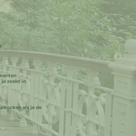
e
ementen
 je zoekt in
unlocken als je de