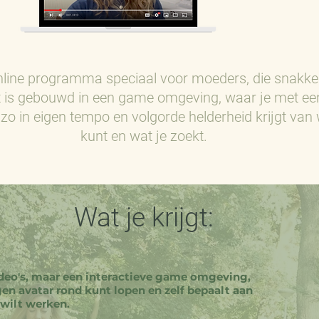
online programma speciaal voor moeders, die snakk
et is gebouwd in een game omgeving, waar je met ee
zo in eigen tempo en volgorde helderheid krijgt van wi
kunt en wat je zoekt.
Wat je krijgt:
ideo's, maar een interactieve game omgeving,
en avatar rond kunt lopen en zelf bepaalt aan
 wilt werken.