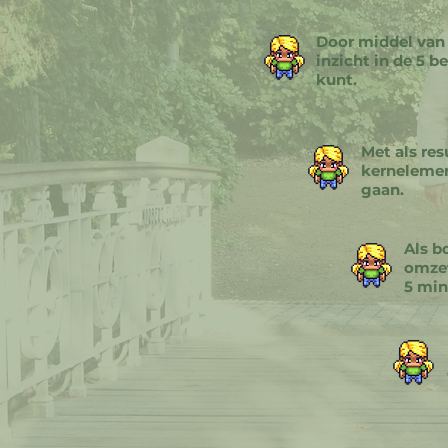
Door middel van 
inzicht in de 5 
kunt.
Met als res
kernelemen
gaan.
Als b
omzet
5 min