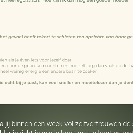
niet heel egoïstisch? Hoe kan ik dan nog een goede moeder
et gevoel heeft tekort te schieten ten opzichte van haar ge
len als je éven iets voor jezelf doet.
elen door de gebroken nachten en hoe zelfzorg dan vaak op de la
heel weinig energie een andere baan te zoeken.
écht bij je past, kan veel sneller en moeitelozer dan je denk
 jij binnen een week vol zelfvertrouwen de