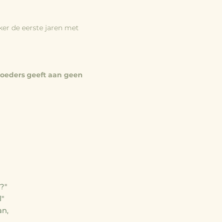
eker de eerste jaren met
oeders geeft aan geen
n?
​"
l"
an,