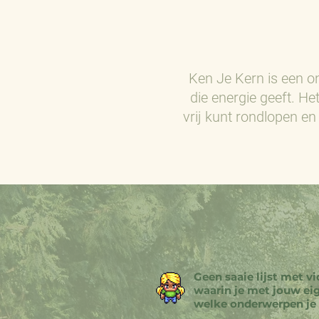
Ken Je Kern is een 
die energie geeft. H
vrij kunt rondlopen en 
Geen saaie lijst met v
waarin je met jouw eig
welke onderwerpen je