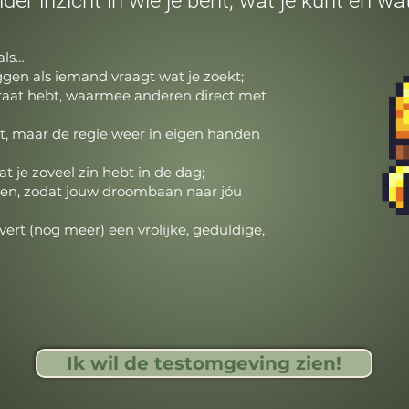
der inzicht in wie je bent, wat je kunt en wat
als…
ggen als iemand vraagt wat je zoekt;
araat hebt, waarmee anderen direct met
lt, maar de regie weer in eigen handen
t je zoveel zin hebt in de dag;
rken, zodat jouw droombaan naar jóu
vert (nog meer) een vrolijke, geduldige,
Ik wil de testomgeving zien!