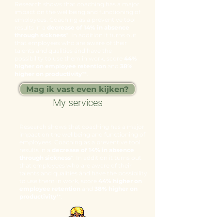
Research shows that coaching has a major
impact on the wellbeing and functioning of
employees. Coaching as a preventive tool
results in a
decrease of 14% in absence
through sickness
*. In addition it turns out
that employees who are aware of their
talents and qualities ánd have the
possibility to use them in work, score
44%
higher on employee retention
and
38%
higher on productivity
**.
Mag ik vast even kijken?
My services
Research shows that coaching has a major
impact on the wellbeing and functioning of
employees. Coaching as a preventive tool
results in a
decrease of 14% in absence
through sickness
*. In addition it turns out
that employees who are aware of their
talents and qualities ánd have the possibility
to use them in work, score
44% higher on
employee retention
and
38% higher on
productivity
**.