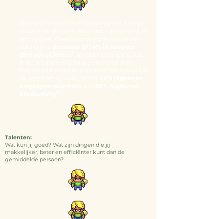
Research shows that coaching has a major
impact on the wellbeing and functioning of
employees. Coaching as a preventive tool
results in a
decrease of 14% in absence
through sickness
*. In addition it turns out
that employees who are aware of their
talents and qualities ánd have the possibility
to use them in work, score
44% higher on
employee retention
and
38% higher on
productivity
**.
Talenten:
Wat kun jij goed? Wat zijn dingen die jij
makkelijker, beter en efficiënter kunt dan de
gemiddelde persoon?