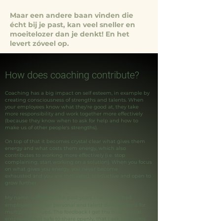
Maar een andere baan vinden die
écht bij je past, kan veel sneller en
moeitelozer dan je denkt! En het
levert zóveel op.
How does coaching contribute?
Coaching has a big impact on self esteem, in example by
creating consciousness of strengths and talents. When
your employees know what they're good at, they take
more responsibility and work together more effectively
(because they know when to ask for help and how to
make us of other people's strengths).
On top of that it becomes crystal clear what gives them
energy and what costs them energy, which also
contributes to working more effectively (i.e. stop
complaining, start working on a solution). When you focus
on what gives you energy, you never become
exhausted and you are motivated, productive and open to
grow further.
Anneke
My name is
. The past years I have coached
employees in their personal and talent development for
multiple start-ups. The feedback I get the most is that
employees feel safe to share openly, that I ask questions