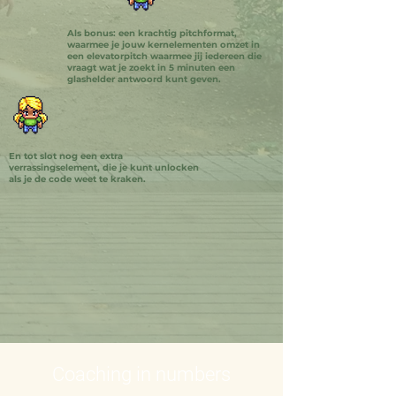
Als bonus: een krachtig pitchformat,
waarmee je jouw kernelementen omzet in
een elevatorpitch waarmee jij iedereen die
vraagt wat je zoekt in 5 minuten een
glashelder antwoord kunt geven.
En tot slot nog een extra
verrassingselement, die je kunt unlocken
als je de code weet te kraken.
Coaching in numbers