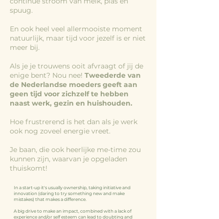
continue stroom van melk, plas en
spuug.
En ook heel veel a
llermooiste moment
natuurlijk, maar tijd voor jezelf is er niet
meer bij.
Als je je trouwens ooit afvraagt of jij de
enige bent? Nou nee!
Tweederde van
de Nederlandse moeders geeft aan
geen tijd voor zichzelf te hebben
naast werk, gezin en huishouden.
Hoe frustrerend is het dan als je werk
ook nog zoveel energie vreet.
Je baan, die ook heerlijke me-time zou
kunnen zijn, waarvan je opgeladen
thuiskomt!
In a start-up it's usually ownership, taking initiative and
innovation (daring to try something new and make
mistakes) that makes a difference.
A big drive to make an impact, combined with a lack of
experience and/or self esteem can lead to doubting and