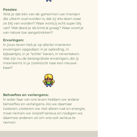
Passies:
Wist je dat één van de geheimen van mensen
die ultiem oud worden is, dat zij iets doen waar
ze blij van worden? Waar word jij echt super blij
van? Wat deed je als kind al graag? Waar word je
van nature toe aangetrokken?
Ervaringen:
In jouw leven heb je op allerlei manieren
ervaringen opgedaan: in je opleiding, in
bijbaantjes, in je “echte” banen, in neventaken.
Wat zijn nu de belangrijkste ervaringen, die jij
meeneemt in je zoektocht naar een nieuwe
baan?
Behoeftes en verlangens:
In ieder fase van ons leven hebben we andere
behoeftes en verlangens. Als we daarnaar
luisteren, creëeren we niet alleen rust en energie,
maar nemen we onszelf serieus en nodigen we
daarmee anderen uit om ons ook serieus te
nemen.