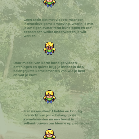
Geen saaie lijst met video's, maar een
interactieve game omgeving, waarin je met
jouw eigen avatar rond kunt lopen en zelf
bepaalt aan welke onderwerpen je wilt
werken.
Door middel van korte bondige video's,
oefeningen en quizes krijg je inzicht in de 5
belangrijkste kernelementen van wie je bent
en wat je kunt.
Met als resultaat: 1 helder en bondig
overzicht van jouw belangrijkste
kernelementen én een boost in
zelfvertrouwen om hierme op pad te gaan.