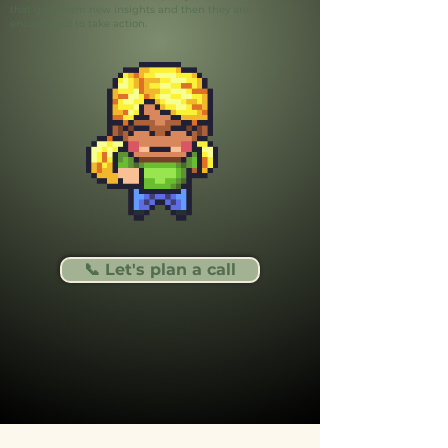
that give them new insights and then they are
encouraged to take action.
📞 Let's plan a call