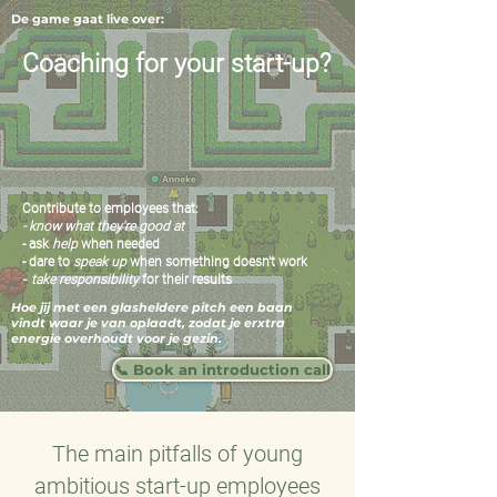
De game gaat live over:
Coaching for your start-up?
Contribute to employees that:
- know what they're good at
- ask
help
when needed
- dare to
speak up
when something doesn't work
-
take responsibility
for their results
Hoe jij met een glasheldere pitch een baan
vindt waar je van oplaadt, zodat je erxtra
energie overhoudt voor je gezin.
📞 Book an introduction call
The main pitfalls of young
ambitious start-up employees